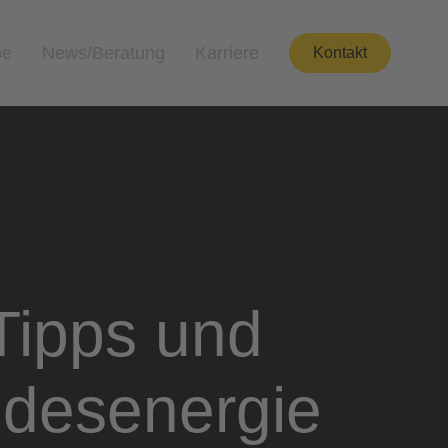
pe
News/Beratung
Karriere
Kontakt
Tipps und
ndesenergie