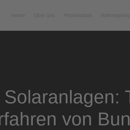
Home
Über uns
Photovoltaik
Wärmepum
 Solaranlagen: 
rfahren von Bu